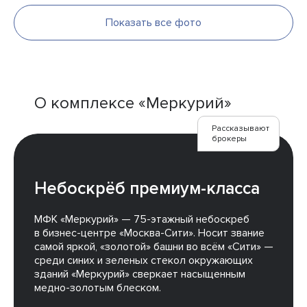
Показать все фото
О комплексе «Меркурий»
Рассказывают
брокеры
Небоскрёб премиум-класса
МФК «Меркурий» — 75-этажный небоскреб
в бизнес-центре «Москва-Сити». Носит звание
самой яркой, «золотой» башни во всём «Сити» —
среди синих и зеленых стекол окружающих
зданий «Меркурий» сверкает насыщенным
медно-золотым блеском.